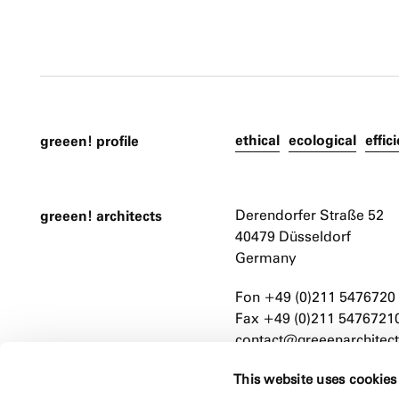
ethical
ecological
effic
greeen! profile
greeen! architects
Derendorfer Straße 52
40479 Düsseldorf
Germany
Fon +49 (0)211 5476720
Fax +49 (0)211 5476721
contact@greeenarchitect
This website uses cookies