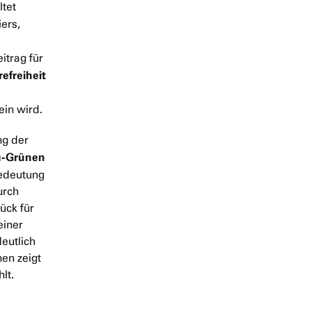
ltet
ers,
itrag für
refreiheit
ein wird.
ng der
u-Grünen
Bedeutung
urch
ück für
einer
eutlich
nen zeigt
lt.