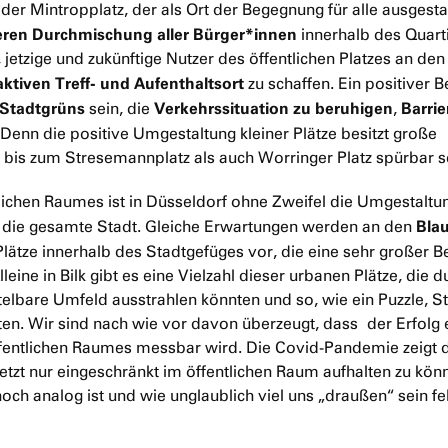
er Mintropplatz, der als Ort der Begegnung für alle ausgesta
ren Durchmischung aller Bürger*innen
innerhalb des Quarti
 jetzige und zukünftige Nutzer des öffentlichen Platzes an den
aktiven Treff- und Aufenthaltsort
zu schaffen. Ein positiver Be
Stadtgrüns
Verkehrssituation zu beruhigen
Barrie
sein, die
,
 Denn die positive Umgestaltung kleiner Plätze besitzt große
 bis zum Stresemannplatz als auch Worringer Platz spürbar s
lichen Raumes ist in Düsseldorf ohne Zweifel die Umgestaltu
Bla
f die gesamte Stadt. Gleiche Erwartungen werden an den
Plätze innerhalb des Stadtgefüges vor, die eine sehr großer 
lleine in Bilk gibt es eine Vielzahl dieser urbanen Plätze, die d
telbare Umfeld ausstrahlen könnten und so, wie ein Puzzle, St
nten. Wir sind nach wie vor davon überzeugt, dass der Erfolg 
ffentlichen Raumes messbar wird. Die Covid-Pandemie zeigt d
 jetzt nur eingeschränkt im öffentlichen Raum aufhalten zu kön
ch analog ist und wie unglaublich viel uns „draußen“ sein feh