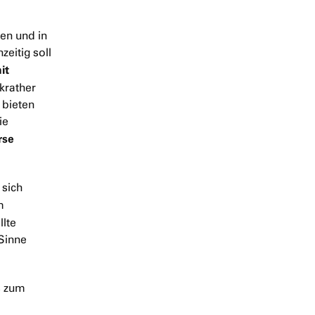
en und in
eitig soll
it
krather
 bieten
ie
rse
 sich
m
llte
 Sinne
s zum