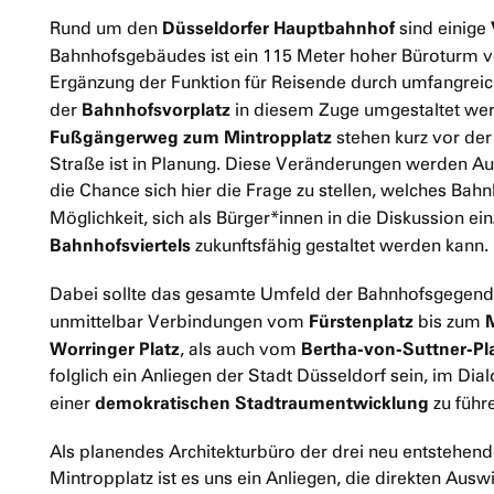
Düsseldorfer Hauptbahnhof
Rund um den
sind einige
Bahnhofsgebäudes ist ein 115 Meter hoher Büroturm 
Ergänzung der Funktion für Reisende durch umfangreich
Bahnhofsvorplatz
der
in diesem Zuge umgestaltet we
Fußgängerweg zum Mintropplatz
stehen kurz vor der
Straße ist in Planung. Diese Veränderungen werden A
die Chance sich hier die Frage zu stellen, welches Ba
Möglichkeit, sich als Bürger*innen in die Diskussion e
Bahnhofsviertels
zukunftsfähig gestaltet werden kann.
Dabei sollte das gesamte Umfeld der Bahnhofsgegend 
Fürstenplatz
unmittelbar Verbindungen vom
bis zum
Worringer Platz
Bertha-von-Suttner-Pl
, als auch vom
folglich ein Anliegen der Stadt Düsseldorf sein, im Dia
demokratischen Stadtraumentwicklung
einer
zu führ
Als planendes Architekturbüro der
drei neu entstehen
Mintropplatz
ist es uns ein Anliegen, die direkten Au