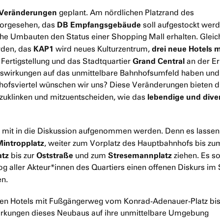
Veränderungen
geplant. Am nördlichen Platzrand des
DB Empfangsgebäude
vorgesehen, das
soll aufgestockt werd
e Umbauten den Status einer Shopping Mall erhalten. Gleichz
KAP1
drei neue Hotels m
rden, das
wird neues Kulturzentrum,
Grand Central
 Fertigstellung und das Stadtquartier
an der Er
uswirkungen auf das unmittelbare Bahnhofsumfeld haben und
hnhofsviertel wünschen wir uns? Diese Veränderungen bieten d
lebendige und dive
inzuklinken und mitzuentscheiden, wie das
mit in die Diskussion aufgenommen werden. Denn es lassen
Mintropplatz
, weiter zum Vorplatz des Hauptbahnhofs bis zu
atz
Oststraße
Stresemannplatz
bis zur
und zum
ziehen. Es so
log aller Akteur*innen des Quartiers einen offenen Diskurs im
en.
den Hotels mit Fußgängerweg vom Konrad-Adenauer-Platz bi
swirkungen dieses Neubaus auf ihre unmittelbare Umgebung