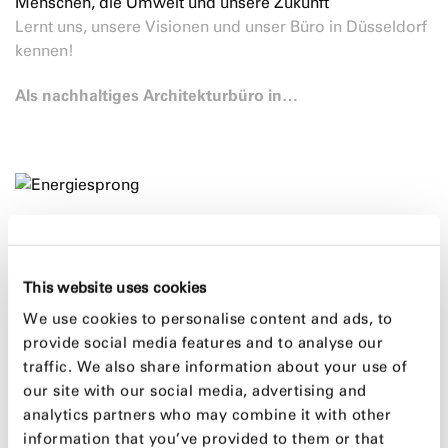
Menschen, die Umwelt und unsere Zukunft
Lernt uns, unsere Visionen und unser Büro in Düsseldorf
kennen!
Als nachhaltiges Architekturbüro in…
Kooperation zwischen greeen! architects und Terhalle
Holzbau im seriellen Sanieren
Die Kooperation zwischen greeen! architects und
This website uses cookies
Terhalle Holzbau
We use cookies to personalise content and ads, to
Die beiden Unternehmen bieten das serielle Sanieren im
provide social media features and to analyse our
Holzelementbau sowie Förderungsberatung und…
traffic. We also share information about your use of
our site with our social media, advertising and
analytics partners who may combine it with other
information that you’ve provided to them or that