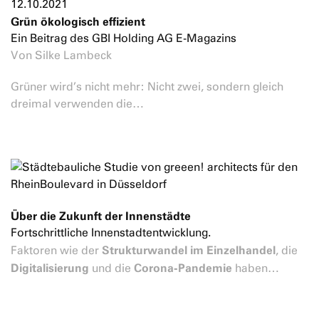
12.10.2021
Grün ökologisch effizient
Ein Beitrag des GBI Holding AG E-Magazins
Von Silke Lambeck
Grüner wird’s nicht mehr: Nicht zwei, sondern gleich
dreimal verwenden die…
Über die Zukunft der Innenstädte
Fortschrittliche Innenstadtentwicklung.
Strukturwandel im Einzelhandel
Faktoren wie der
, die
Digitalisierung
Corona-Pandemie
und die
haben…