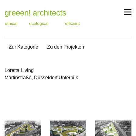
greeen! architects
ethical
ecological
efficient
Zur Kategorie
Zu den Projekten
Loretta Living
Martinstraße, Düsseldorf Unterbilk
Zu
Zu
Zum
den
den
Text
Thumbnails
Bildern