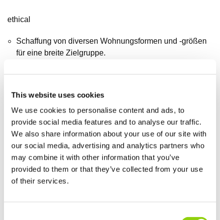
ethical
Schaffung von diversen Wohnungsformen und -größen
für eine breite Zielgruppe.
Alle Wohneinheiten sind gemäß DIN 18040 II
barrierefrei.
Jede Wohnung besitzt einen Balkon beziehungsweise
This website uses cookies
eine Loggia oder Dachterrasse mit Blick in die
We use cookies to personalise content and ads, to
begrünten Innenhöfe.
provide social media features and to analyse our traffic.
Die Bebauung entlang der Bahnlinie auf der Nordseite
We also share information about your use of our site with
dient als Lärmschutz. Hier sind lediglich Erschließung
our social media, advertising and analytics partners who
und Abstellräume der Wohneinheiten angeordnet, um
may combine it with other information that you’ve
als Schallschutzwand zu wirken. Hiervon profitiert
provided to them or that they’ve collected from your use
sowohl der Blockinnenbereich als auch die gesamte
of their services.
umliegende Nachbarschaft. Es wird ein Mehrwert für die
gesamte Umgebung geschaffen.
Im Süden des Gebäudekomplexes entstehen
Consent
großzügige Terrassen.