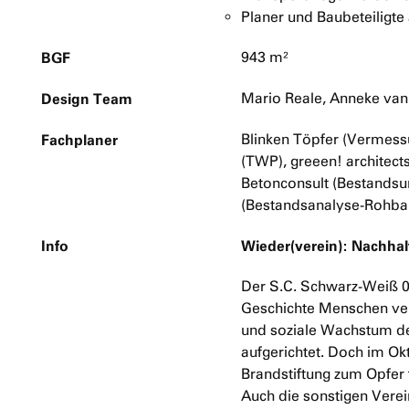
Planer und Baubeteiligte
BGF
943 m²
Design Team
Mario Reale, Anneke van
Fachplaner
Blinken Töpfer (Vermes
(TWP), greeen! architec
Betonconsult (Bestandsu
(Bestandsanalyse-Rohba
Info
Wieder(verein): Nachhal
Der S.C. Schwarz-Weiß 06 
Geschichte Menschen ver
und soziale Wachstum der
aufgerichtet. Doch im Ok
Brandstiftung zum Opfer 
Auch die sonstigen Verei