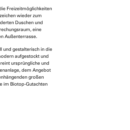
die Freizeitmöglichkeiten
rzeichen wieder zum
ederten Duschen und
prechungsraum, eine
en Außenterrasse.
l und gestalterisch in die
odern aufgestockt und
eint ursprüngliche und
tenanlage, dem Angebot
menhängenden großen
xe im Biotop-Gutachten