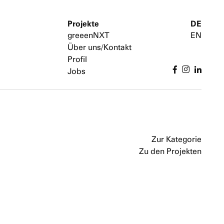
Projekte
DE
greeenNXT
EN
Über uns/Kontakt
Profil
Jobs
Zu
Zu
Zum
den
den
Text
Zur Kategorie
Thumbnails
Bildern
Zu den Projekten