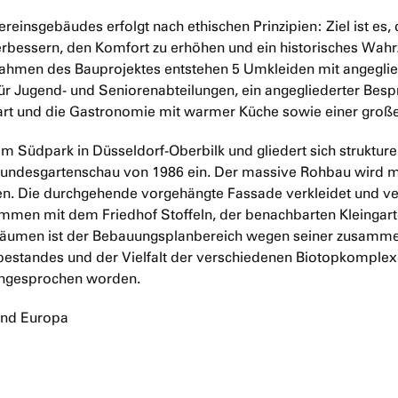
einsgebäudes erfolgt nach ethischen Prinzipien: Ziel ist es, 
verbessern, den Komfort zu erhöhen und ein historisches Wah
ahmen des Bauprojektes entstehen 5 Umkleiden mit angegli
r Jugend- und Seniorenabteilungen, ein angegliederter Bes
rt und die Gastronomie mit warmer Küche sowie einer groß
im Südpark in Düsseldorf-Oberbilk und gliedert sich strukturel
undesgartenschau von 1986 ein. Der massive Rohbau wird m
n. Die durchgehende vorgehängte Fassade verkleidet und ver
men mit dem Friedhof Stoffeln, der benachbarten Kleingar
eiräumen ist der Bebauungsplanbereich wegen seiner zusam
bestandes und der Vielfalt der verschiedenen Biotopkomple
angesprochen worden.
and Europa