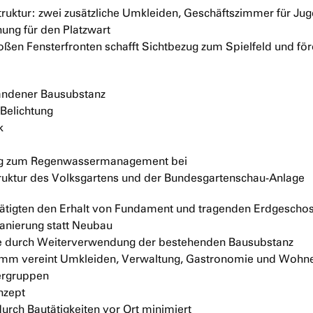
astruktur: zwei zusätzliche Umkleiden, Geschäftszimmer für Ju
ung für den Platzwart
roßen Fensterfronten schafft Sichtbezug zum Spielfeld und för
andener Bausubstanz
 Belichtung
k
ftig zum Regenwassermanagement bei
truktur des Volksgartens und der Bundesgartenschau-Anlage
tätigten den Erhalt von Fundament und tragenden Erdgescho
anierung statt Neubau
ie durch Weiterverwendung der bestehenden Bausubstanz
 vereint Umkleiden, Verwaltung, Gastronomie und Wohne
zergruppen
nzept
rch Bautätigkeiten vor Ort minimiert