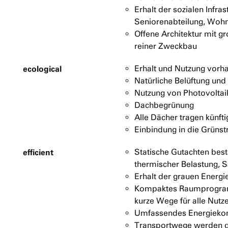
Erhalt der sozialen Infr
Seniorenabteilung, Wohn
Offene Architektur mit g
reiner Zweckbau
ecological
Erhalt und Nutzung vorh
Natürliche Belüftung und
Nutzung von Photovoltai
Dachbegrünung
Alle Dächer tragen kün
Einbindung in die Grüns
efficient
Statische Gutachten bes
thermischer Belastung, S
Erhalt der grauen Energ
Kompaktes Raumprogramm
kurze Wege für alle Nut
Umfassendes Energieko
Transportwege werden du