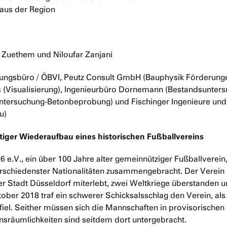
 aus der Region
 Zuethem und Niloufar Zanjani
sungsbüro / ÖBVI, Peutz Consult GmbH (Bauphysik Förderu
ts (Visualisierung), Ingenieurbüro Dornemann (Bestandsunter
ntersuchung-Betonbeprobung) und Fischinger Ingenieure un
u)
tiger Wiederaufbau eines historischen Fußballvereins
e.V., ein über 100 Jahre alter gemeinnütziger Fußballverein,
schiedenster Nationalitäten zusammengebracht. Der Verein h
 Stadt Düsseldorf miterlebt, zwei Weltkriege überstanden un
tober 2018 traf ein schwerer Schicksalsschlag den Verein, al
fiel. Seither müssen sich die Mannschaften in provisorische
nsräumlichkeiten sind seitdem dort untergebracht.