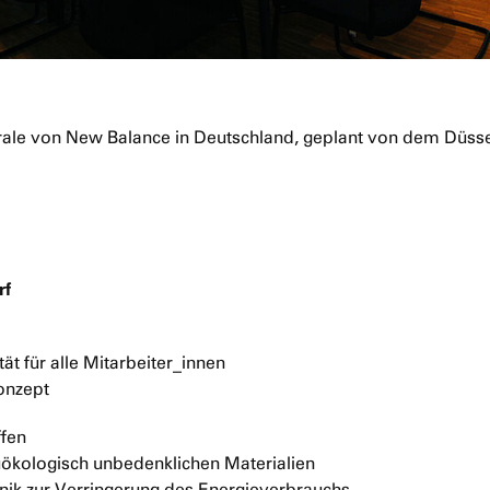
rf
tät für alle Mitarbeiter_innen
onzept
ffen
uökologisch unbedenklichen Materialien
nik zur Verringerung des Energieverbrauchs