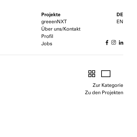
Projekte
DE
greeenNXT
EN
Über uns/Kontakt
Profil
Jobs
Zu
Zu
Zum
den
den
Text
Zur Kategorie
Thumbnails
Bildern
Zu den Projekten