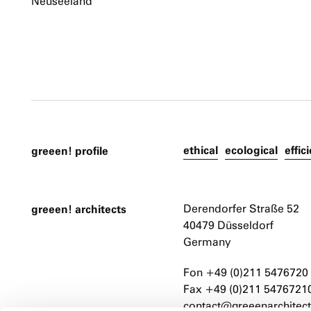
Neuseeland
ethical
ecological
effic
greeen! profile
greeen! architects
Derendorfer Straße 52
40479 Düsseldorf
Germany
Fon +49 (0)211 5476720
Fax +49 (0)211 5476721
contact@greeenarchitect