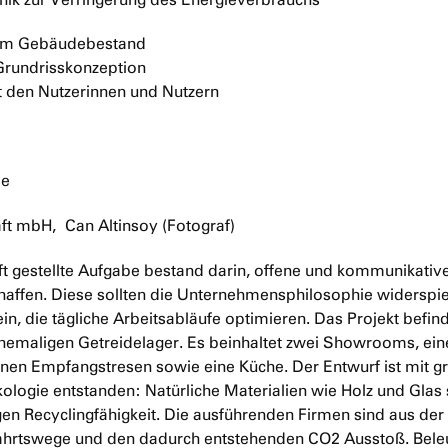
em Gebäudebestand
 Grundrisskonzeption
 den Nutzerinnen und Nutzern
le
ft mbH, Can Altinsoy (Fotograf)
t gestellte Aufgabe bestand darin, offene und kommunikativ
haffen. Diese sollten die Unternehmensphilosophie widersp
sein, die tägliche Arbeitsabläufe optimieren. Das Projekt befin
hemaligen Getreidelager. Es beinhaltet zwei Showrooms, ein
einen Empfangstresen sowie eine Küche. Der Entwurf ist mit g
kologie entstanden: Natürliche Materialien wie Holz und Gla
igen Recyclingfähigkeit. Die ausführenden Firmen sind aus d
fahrtswege und den dadurch entstehenden CO2 Ausstoß. Bele